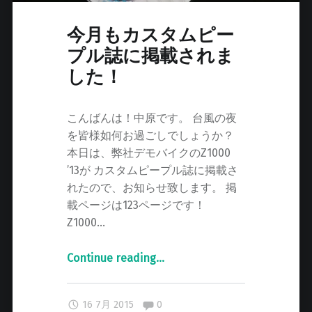
今月もカスタムピー
プル誌に掲載されま
した！
こんばんは！中原です。 台風の夜
を皆様如何お過ごしでしょうか？
本日は、弊社デモバイクのZ1000
’13が カスタムピープル誌に掲載さ
れたので、お知らせ致します。 掲
載ページは123ページです！
Z1000…
Continue reading
"
…
今
月
Comments:
16 7月 2015
0
も