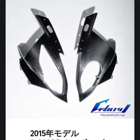
が
ま
も
な
く
登
場
！
！
！
"
2015年モデル