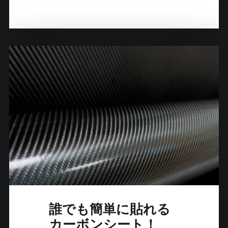
カ
ス
タ
ム
ピ
ー
プ
ル
誌
に
掲
載
さ
れ
ま
し
誰でも簡単に貼れる
た
カーボンシート！
！