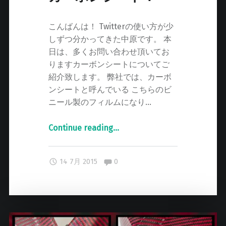
"
こんばんは！ Twitterの使い方が少
しずつ分かってきた中原です。 本
日は、多くお問い合わせ頂いてお
りますカーボンシートについてご
紹介致します。 弊社では、カーボ
ンシートと呼んでいる こちらのビ
ニール製のフィルムになり…
Continue reading
"
…
誰
で
Comments:
14 7月 2015
0
も
簡
単
に
貼