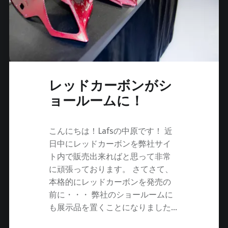
ン
外
装
も
う
す
ぐ
レッドカーボンがシ
発
ョールームに！
売
！
"
こんにちは！Lafsの中原です！ 近
日中にレッドカーボンを弊社サイ
ト内で販売出来ればと思って非常
に頑張っております。 さてさて、
本格的にレッドカーボンを発売の
前に・・・ 弊社のショールームに
も展示品を置くことになりました…