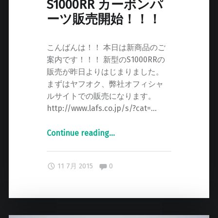
S1000RR カーボンパ
ーツ販売開始！！！
こんばんは！！ 本日は新商品のご
案内です！！！ 新型のS1000RRの
販売が昨日よりはじまりました。
まずはヤフオク、弊社オフィシャ
ルサイトでの販売になります。
http://www.lafs.co.jp/s/?cat=…
Continue reading
"
…
2
0
Comments:
11 7月 2015
0
1
5
年
モ