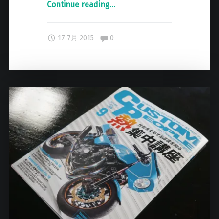
Continue reading
"
…
レ
ッ
Comments:
17 7月 2015
0
ド
カ
ー
ボ
ン
が
シ
ョ
ー
ル
ー
ム
に
！
"