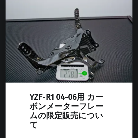
デ
ル
S
1
0
0
0
R
R
カ
ー
ボ
ン
YZF-R1 04-06用 カー
パ
ボンメーターフレー
ー
ムの限定販売につい
ツ
て
販
売