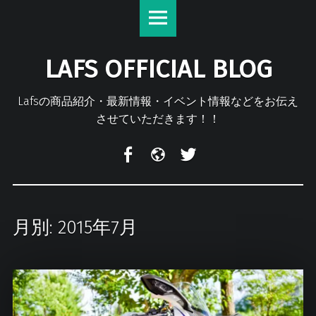
Lafs
S
Official
k
Blog
i
LAFS OFFICIAL BLOG
site
p
navigation
t
o
Lafsの商品紹介・最新情報・イベント情報などをお伝え
c
させていただきます！！
o
n
F
m
T
t
a
i
w
e
c
x
i
n
e
i
t
t
b
t
月別: 2015年7月
o
e
o
r
k