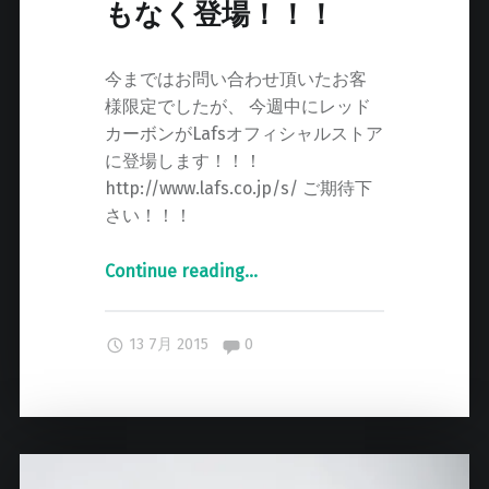
もなく登場！！！
今まではお問い合わせ頂いたお客
様限定でしたが、 今週中にレッド
カーボンがLafsオフィシャルストア
に登場します！！！
http://www.lafs.co.jp/s/ ご期待下
さい！！！
Continue reading
"
…
レ
ッ
Comments:
13 7月 2015
0
ド
カ
ー
ボ
ン