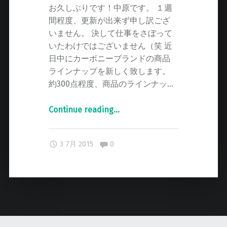
開
お久しぶりです！中原です。 １週
始
間程度、更新が出来ず申し訳ござ
！
いません。 決して仕事をさぼって
！
いたわけではございません（笑 近
！
日中にカーボニーブランドの商品
"
ラインナップを新しく致します。
約300点程度、商品のラインナッ…
Continue reading
"
…
Y
Z
Comments:
3 7月 2015
0
F
-
R
1
0
4
-