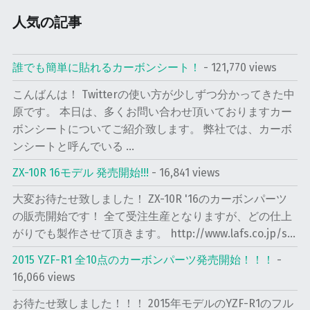
0
人気の記事
6
用
カ
誰でも簡単に貼れるカーボンシート！
- 121,770 views
ー
こんばんは！ Twitterの使い方が少しずつ分かってきた中
ボ
原です。 本日は、多くお問い合わせ頂いておりますカー
ン
ボンシートについてご紹介致します。 弊社では、カーボ
メ
ンシートと呼んでいる ...
ー
タ
ZX-10R 16モデル 発売開始!!!
- 16,841 views
ー
大変お待たせ致しました！ ZX-10R '16のカーボンパーツ
フ
の販売開始です！ 全て受注生産となりますが、どの仕上
レ
がりでも製作させて頂きます。 http://www.lafs.co.jp/s...
ー
ム
2015 YZF-R1 全10点のカーボンパーツ発売開始！！！
-
の
16,066 views
限
お待たせ致しました！！！ 2015年モデルのYZF-R1のフル
定