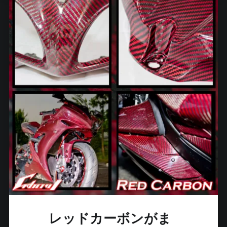
れ
る
カ
ー
ボ
ン
シ
ー
ト
！
"
レッドカーボンがま