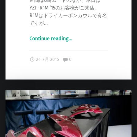
世間は8耐ムードのなか、本日は
YZF-R1M ’15のお客様がご来店。
R1Mはドライカーボンカウルで有名
ですが…
Continue reading
"
…
Y
Z
Comments:
24 7月 2015
0
F
-
R
1
M
フ
ル
カ
ー
ボ