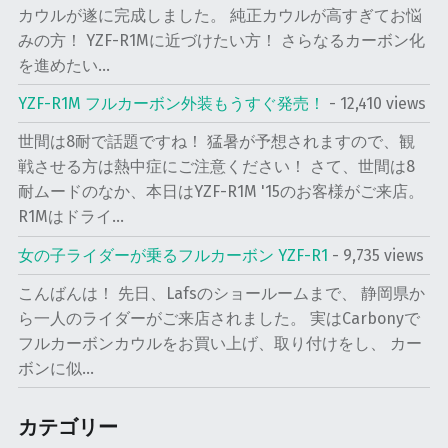
カウルが遂に完成しました。 純正カウルが高すぎてお悩
販
みの方！ YZF-R1Mに近づけたい方！ さらなるカーボン化
売
を進めたい...
に
つ
YZF-R1M フルカーボン外装もうすぐ発売！
- 12,410 views
い
世間は8耐で話題ですね！ 猛暑が予想されますので、観
て
戦させる方は熱中症にご注意ください！ さて、世間は8
"
耐ムードのなか、本日はYZF-R1M '15のお客様がご来店。
R1Mはドライ...
女の子ライダーが乗るフルカーボン YZF-R1
- 9,735 views
こんばんは！ 先日、Lafsのショールームまで、 静岡県か
ら一人のライダーがご来店されました。 実はCarbonyで
フルカーボンカウルをお買い上げ、取り付けをし、 カー
ボンに似...
カテゴリー