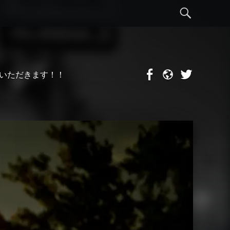
S
e
a
F
m
T
ていただきます！！
a
i
w
r
c
x
i
e
i
t
c
b
t
o
e
h
o
r
k