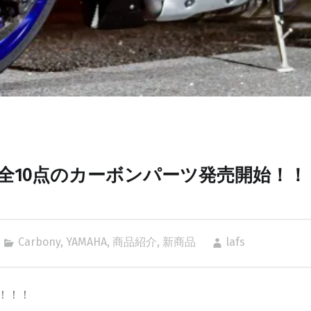
F-R1 全10点のカーボンパーツ発売開始！
Carbony
,
YAMAHA
,
商品紹介
,
新商品
lafs
！！！