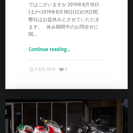
ではございますが 2019年8月10日
(土)〜2019年8月18日(日)の9日間、
弊社はお盆休みとさせていただき
ます。 休み期間中のお問合せに
関…
Continue reading
"
…
お
盆
Comments:
9 8月 2019
0
休
み
の
お
知
ら
せ
"