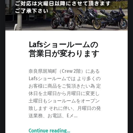
し
た
"
Lafsショールームの
営業日が変わります
奈良県斑鳩町（Crew 2階）にある
Lafsショールームでは より多くの
お客様に商品をご覧頂きたい為 定
休日を土曜日から月曜日に変更し
土曜日もショールームをオープン
致します それに伴い、月曜日の発
送業務、お電話、Eメ…
Continue reading
"
…