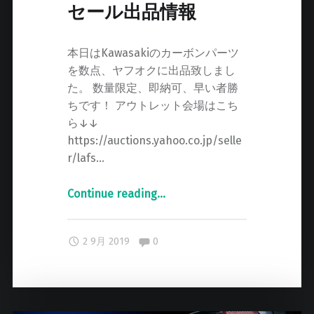
セール出品情報
本日はKawasakiのカーボンパーツ
を数点、ヤフオクに出品致しまし
た。 数量限定、即納可、早い者勝
ちです！ アウトレット会場はこち
ら↓↓
https://auctions.yahoo.co.jp/selle
r/lafs…
Continue reading
"
…
本
日
Comments:
2 9月 2019
0
の
ア
ウ
ト