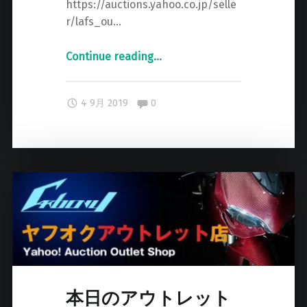
https://auctions.yahoo.co.jp/selle
r/lafs_ou…
Continue reading
"
…
本
日
Comments:
4 9月 2019
0
の
出
品
情
報
"
本日のアウトレット