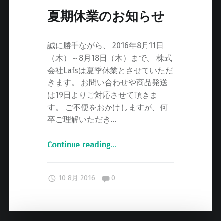
ま
夏期休業のお知らせ
す
"
誠に勝手ながら、 2016年8月11日
（木）～8月18日（木）まで、 株式
会社Lafsは夏季休業とさせていただ
きます。 お問い合わせや商品発送
は19日よりご対応させて頂きま
す。 ご不便をおかけしますが、何
卒ご理解いただき…
Continue reading
"
…
夏
期
Comments:
10 8月 2016
0
休
業
の
お