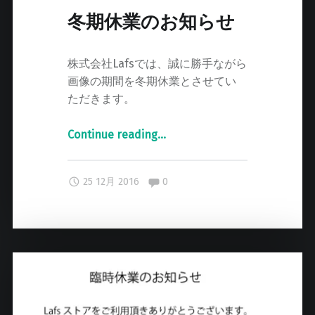
冬期休業のお知らせ
株式会社Lafsでは、誠に勝手ながら
画像の期間を冬期休業とさせてい
ただきます。
Continue reading
"
…
冬
期
Comments:
25 12月 2016
0
休
業
の
お
知
ら
せ
"