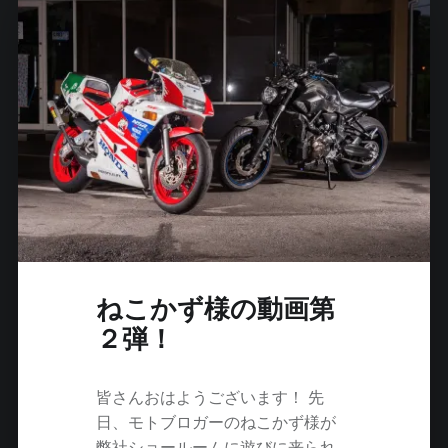
は
万
全
で
す
か
？
"
ねこかず様の動画第
２弾！
皆さんおはようございます！ 先
日、モトブロガーのねこかず様が
弊社ショールームに遊びに来られ