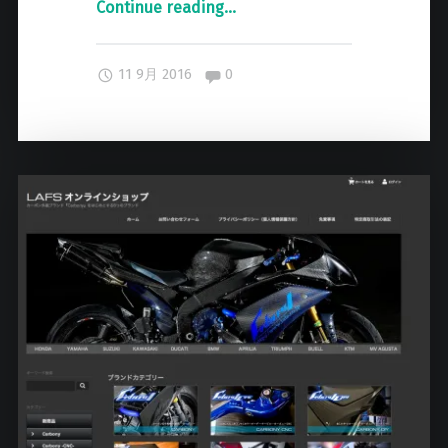
Continue reading
"
…
L
a
Comments:
11 9月 2016
0
f
s
G
a
l
l
e
r
y
ペ
ー
ジ
の
公
開