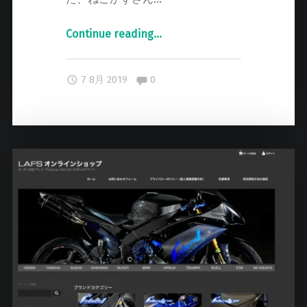
Continue reading
"
…
モ
ト
Comments:
7 8月 2019
0
ブ
ロ
ガ
ー
さ
ん
ご
来
店
！
"