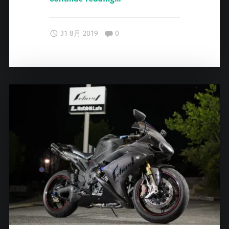
ア
ウ
Comments:
31 8月 2019
0
ト
レ
ッ
ト
セ
ー
ル
出
品
情
報
"