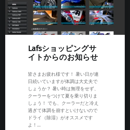
Lafsショッピングサ
イトからのお知らせ
皆さまお疲れ様です！ 暑い日が連
日続いていますが体調は大丈夫で
しょうか？ 暑い時は無理をせず、
クーラーをつけて夏を乗り切りま
しょう！ でも、クーラーだと冷え
過ぎて体調を崩すといけないので
ドライ（除湿）がオススメです
よ！…