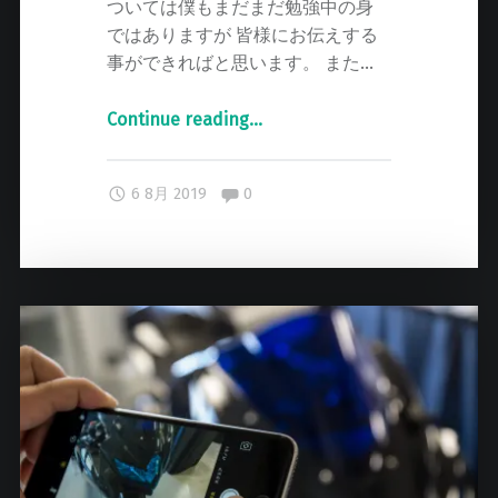
ついては僕もまだまだ勉強中の身
お
ではありますが 皆様にお伝えする
知
事ができればと思います。 また…
ら
せ
Continue reading
"
…
"
こ
れ
Comments:
6 8月 2019
0
か
ら
よ
ろ
し
く
お
願
い
し
ま