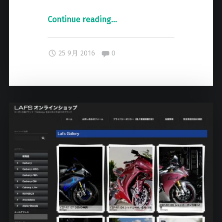
Continue reading
"
…
Z
X
Comments:
25 9月 2016
0
-
1
0
R
1
6
モ
デ
ル
発
売
開
始
!