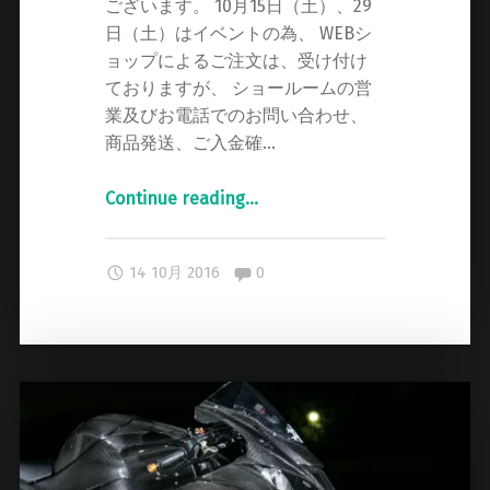
ございます。 10月15日（土）、29
日（土）はイベントの為、 WEBシ
ョップによるご注文は、受け付け
ておりますが、 ショールームの営
業及びお電話でのお問い合わせ、
商品発送、ご入金確…
Continue reading
"
…
臨
時
Comments:
14 10月 2016
0
休
業
の
お
知
ら
せ
"