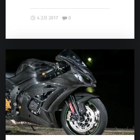
ス
マ
Comments:
4 2月 2017
0
ホ
で
カ
ー
ボ
ン
を
撮
影
す
る
コ
ツ
"