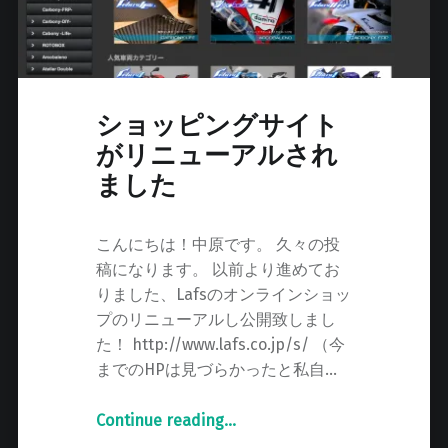
の
お
知
ら
せ
ショッピングサイト
"
がリニューアルされ
ました
こんにちは！中原です。 久々の投
稿になります。 以前より進めてお
りました、Lafsのオンラインショッ
プのリニューアルし公開致しまし
た！ http://www.lafs.co.jp/s/ （今
までのHPは見づらかったと私自…
Continue reading
"
…
シ