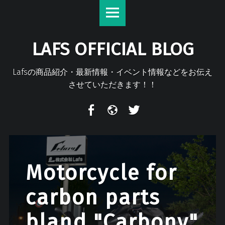
Lafs
S
Official
k
Blog
i
LAFS OFFICIAL BLOG
site
p
navigation
t
o
Lafsの商品紹介・最新情報・イベント情報などをお伝え
c
させていただきます！！
o
n
F
m
T
t
a
i
w
e
c
x
i
n
e
i
t
t
b
t
Motorcycle for
o
e
o
r
carbon parts
k
bland "Carbony"