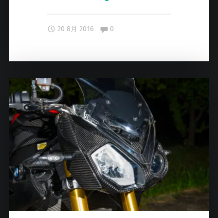
L
a
Comments:
20 8月 2016
0
f
s
シ
ョ
ー
ル
ー
ム
の
営
業
日
が
変
わ
り