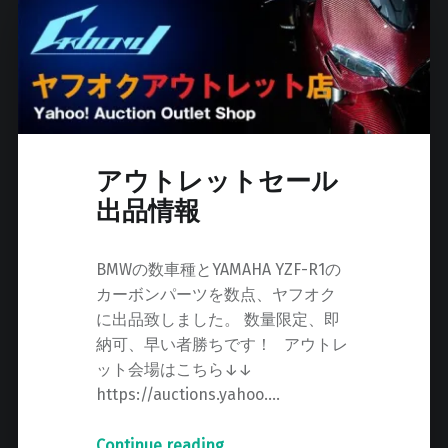
レ
ッ
ト
セ
ー
ル
出
アウトレットセール
品
情
出品情報
報
"
BMWの数車種とYAMAHA YZF-R1の
カーボンパーツを数点、ヤフオク
に出品致しました。 数量限定、即
納可、早い者勝ちです！ アウトレ
ット会場はこちら↓↓
https://auctions.yahoo.…
Continue reading
"
…