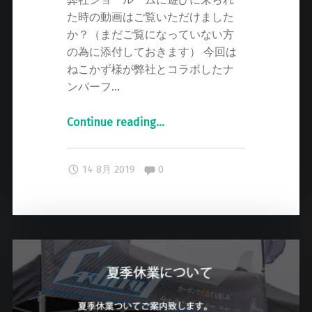
た時の動画はご覧いただけました
か？（まだご覧になっていない方
の為に添付しておきます） 今回は
ねこかず様が弊社とコラボしたナ
ンバーフ…
Continue reading
"
…
ね
こ
Comments:
14 8月 2019
0
か
ず
様
の
動
画
第
２