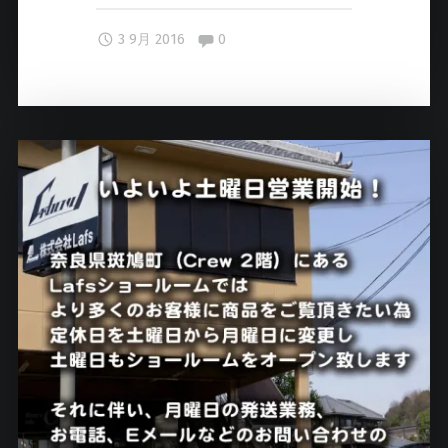
ョ
Comments:
3 9月 2016
0
ッ
ピ
ン
グ
サ
イ
ト
が
リ
ニ
ュ
ー
ア
ル
さ
れ
ま