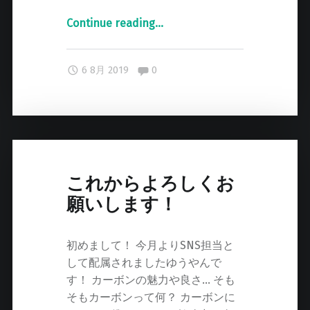
Continue reading
"
…
L
a
Comments:
6 8月 2019
0
f
s
シ
ョ
ッ
ピ
ン
これからよろしくお
グ
願いします！
サ
イ
初めまして！ 今月よりSNS担当と
ト
して配属されましたゆうやんで
か
す！ カーボンの魅力や良さ… そも
ら
そもカーボンって何？ カーボンに
の