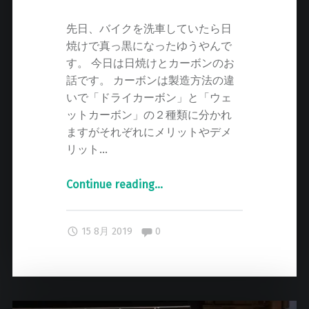
先日、バイクを洗車していたら日
焼けで真っ黒になったゆうやんで
す。 今日は日焼けとカーボンのお
話です。 カーボンは製造方法の違
いで「ドライカーボン」と「ウェ
ットカーボン」の２種類に分かれ
ますがそれぞれにメリットやデメ
リット…
Continue reading
"
…
夏
の
Comments:
15 8月 2019
0
紫
外
線
対
策