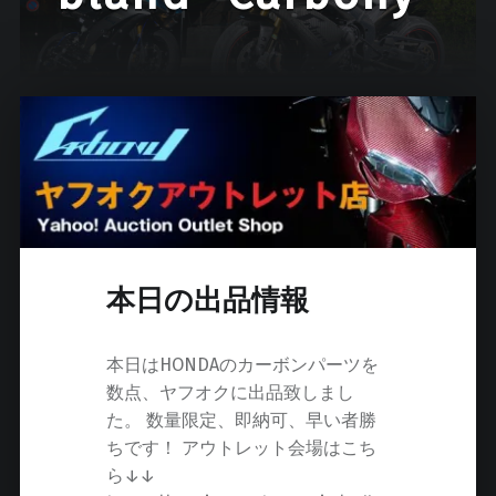
本日の出品情報
本日はHONDAのカーボンパーツを
数点、ヤフオクに出品致しまし
た。 数量限定、即納可、早い者勝
ちです！ アウトレット会場はこち
ら↓↓