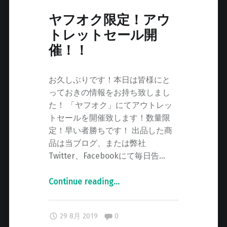
ヤフオク限定！アウ
トレットセール開
催！！
お久しぶりです！本日は皆様にと
っておきの情報をお持ち致しまし
た！ 「ヤフオク」にてアウトレッ
トセールを開催致します！数量限
定！早い者勝ちです！ 出品した商
品は当ブログ、または弊社
Twitter、Facebookにて毎日告…
Continue reading
"
…
ヤ
フ
Comments:
29 8月 2019
0
オ