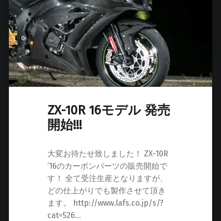
ZX-10R 16モデル 発売
開始!!!
大変お待たせ致しました！ ZX-10R
’16のカーボンパーツの販売開始で
す！ 全て受注生産となりますが、
どの仕上がりでも製作させて頂き
ます。 http://www.lafs.co.jp/s/?
cat=526…