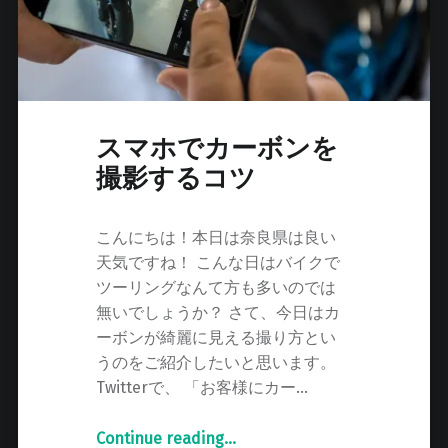
す
！
"
スマホでカーボンを
撮影するコツ
こんにちは！本日は奈良県は良い
天気ですね！ こんな日はバイクで
ツーリングなんて方も多いのでは
無いでしょうか？ さて、今日はカ
ーボンが綺麗に見える撮り方とい
うのをご紹介したいと思います。
Twitterで、 「お客様にカー…
Continue reading
"
…