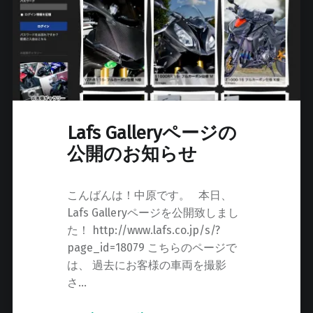
!
!
"
Lafs Galleryページの
公開のお知らせ
こんばんは！中原です。 本日、
Lafs Galleryページを公開致しまし
た！ http://www.lafs.co.jp/s/?
page_id=18079 こちらのページで
は、 過去にお客様の車両を撮影
さ…