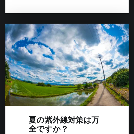
ク
限
定
！
ア
ウ
ト
レ
ッ
ト
セ
ー
ル
開
催
！
夏の紫外線対策は万
！
全ですか？
"