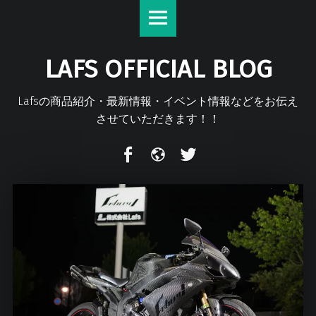
Lafs
S
Official
k
Blog
i
LAFS OFFICIAL BLOG
site
p
navigation
t
o
Lafsの商品紹介・最新情報・イベント情報などをお伝え
c
させていただきます！！
o
n
F
m
T
t
a
i
w
e
c
x
i
n
e
i
t
t
b
t
o
e
o
r
k