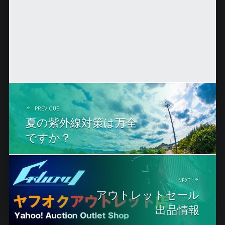
P
o
PREVIOUS
夏の紫外線対策は万全
s
ですか？
t
n
a
NEXT
アウトレットセール
v
出品情報
i