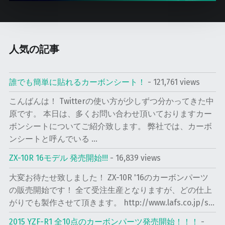
g
a
t
人気の記事
i
o
誰でも簡単に貼れるカーボンシート！
- 121,761 views
n
こんばんは！ Twitterの使い方が少しずつ分かってきた中
原です。 本日は、多くお問い合わせ頂いておりますカー
ボンシートについてご紹介致します。 弊社では、カーボ
ンシートと呼んでいる ...
ZX-10R 16モデル 発売開始!!!
- 16,839 views
大変お待たせ致しました！ ZX-10R '16のカーボンパーツ
の販売開始です！ 全て受注生産となりますが、どの仕上
がりでも製作させて頂きます。 http://www.lafs.co.jp/s...
2015 YZF-R1 全10点のカーボンパーツ発売開始！！！
-